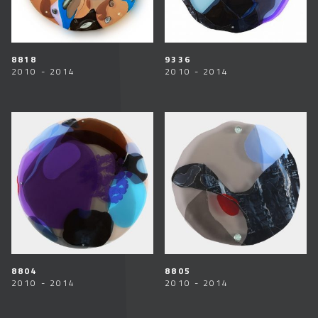
8818
9336
2010 - 2014
2010 - 2014
8804
8805
2010 - 2014
2010 - 2014