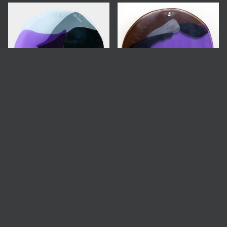
8809
336
2010 - 2014
2010 - 2014