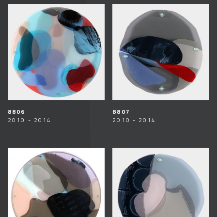
8806
8807
2010 - 2014
2010 - 2014