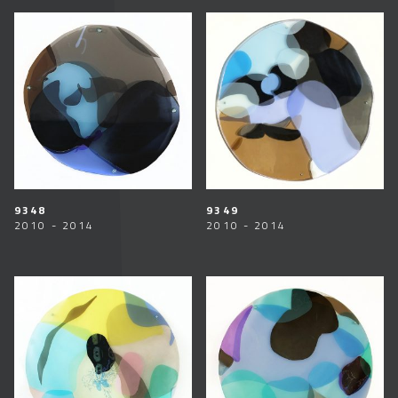
9348
9349
2010 - 2014
2010 - 2014