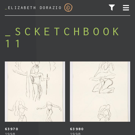
_
ELIZABETH DORAZIO
SCKETCHBOOK
11
SEARCH FOR:
63970
63980
1998
1998