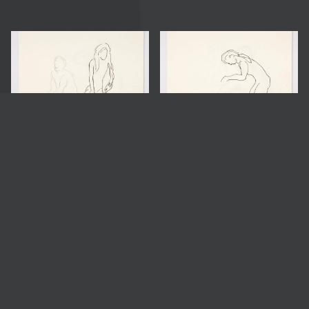
64170
64180
1998
1998