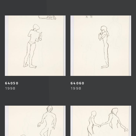
64050
64060
1998
1998