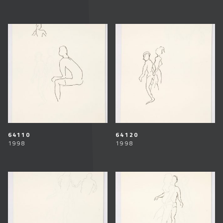
64110
64120
1998
1998