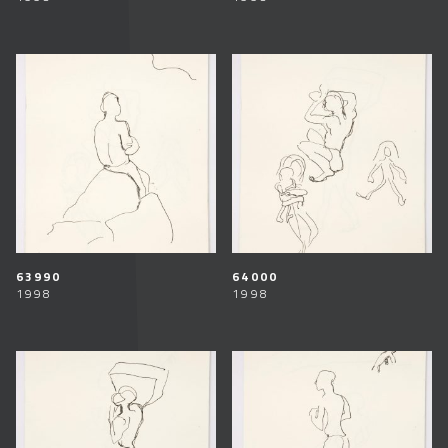
63990
64000
1998
1998