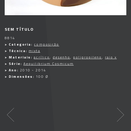
SEM TÍTULO
8814
> Categoria:
composição
> Técnica:
mixta
> Materiais:
acrílico
,
desenho
,
polipropileno
,
raio x
> Série:
Aequilibrium Cosmicum
> Ano:
2010 - 2014
> Dimensões:
100 Ø