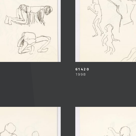
61420
1998