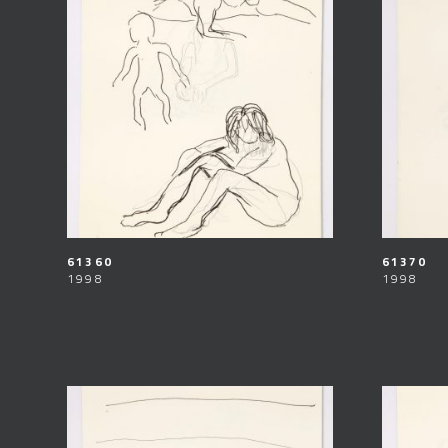
61360
61370
1998
1998