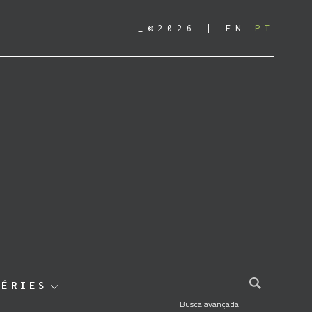
_©2026
EN
PT
PESQUISAR POR:
SÉRIES
Busca avançada