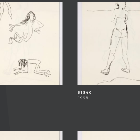
61340
1998