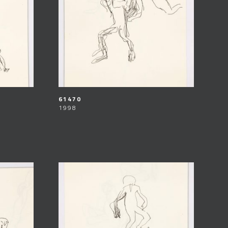
61470
1998