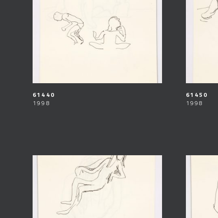
61440
61450
1998
1998