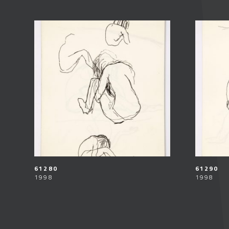
61280
61290
1998
1998