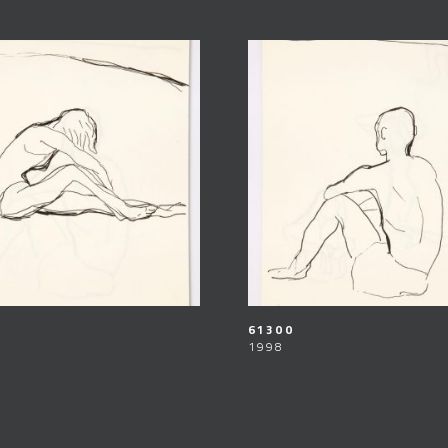
61300
1998