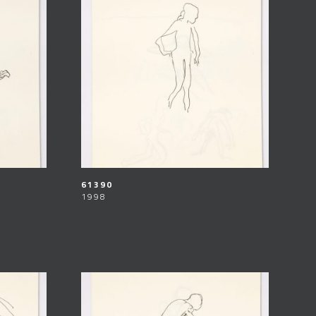
61390
1998