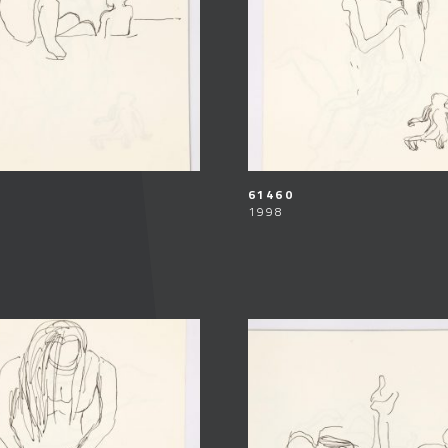
61460
1998