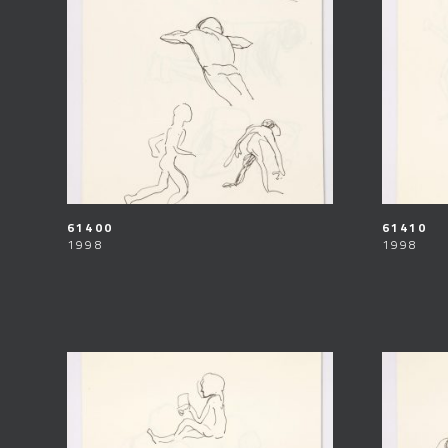
61400
61410
1998
1998