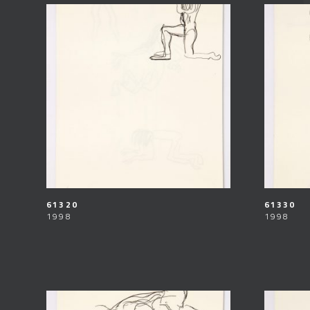
61320
61330
1998
1998