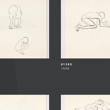
61380
1998