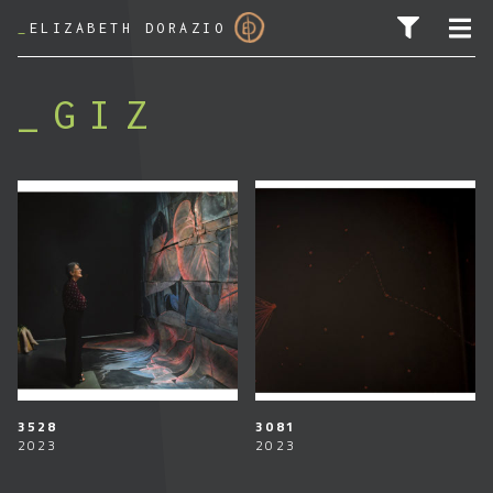
_
ELIZABETH DORAZIO
GIZ
PESQUISAR POR:
3528
3081
2023
2023