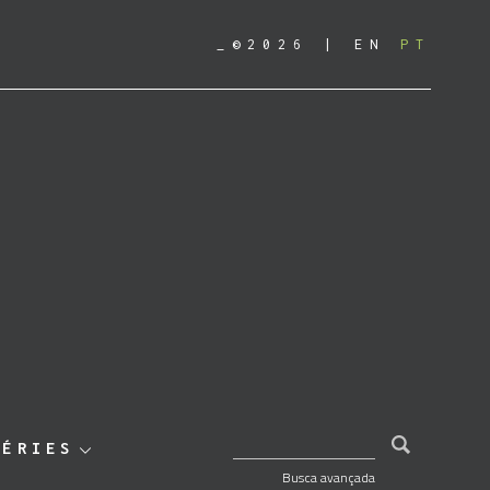
_©2026
EN
PT
PESQUISAR POR:
SÉRIES
Busca avançada