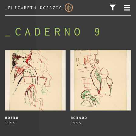
_
ELIZABETH DORAZIO
CADERNO 9
PESQUISAR POR:
80330
803400
1995
1995