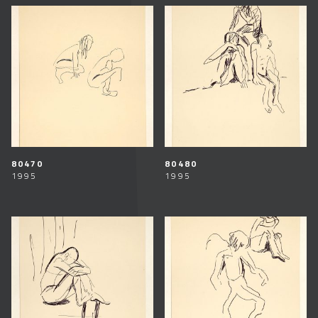
80470
80480
1995
1995