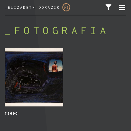
_
ELIZABETH DORAZIO
FOTOGRAFIA
PESQUISAR POR:
79690