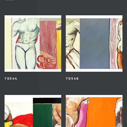
70544
70546