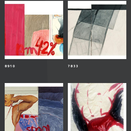
8910
7833