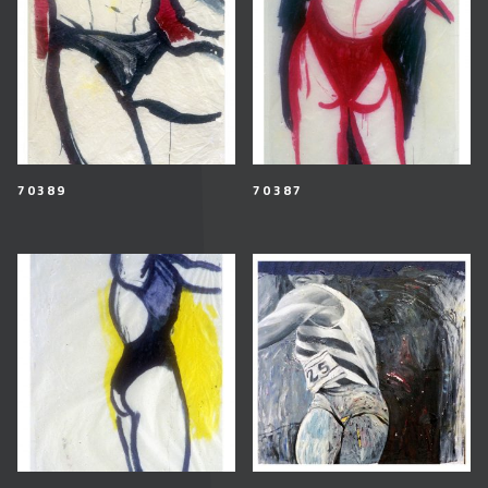
70389
70387