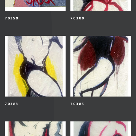
70359
70380
70383
70385