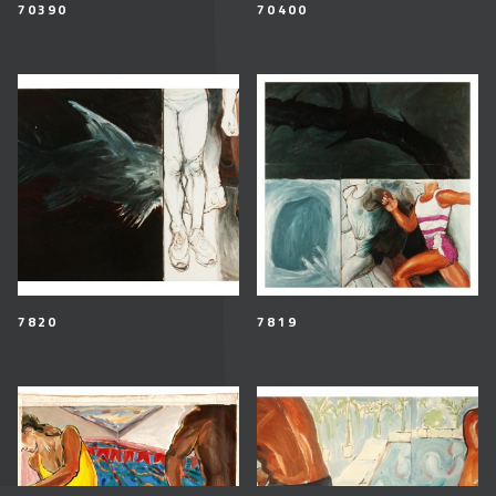
70390
70400
7820
7819