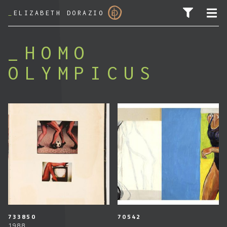
_
ELIZABETH DORAZIO
HOMO
OLYMPICUS
PESQUISAR POR:
733850
70542
1988