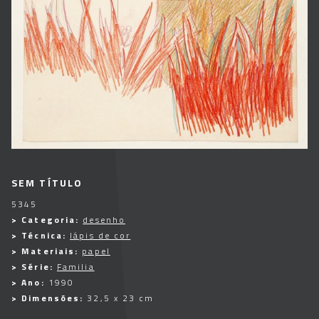
SEM TÍTULO
5345
> Categoria:
desenho
> Técnica:
lápis de cor
> Materiais:
papel
> Série:
Familia
> Ano:
1990
> Dimensões:
32,5 x 23 cm