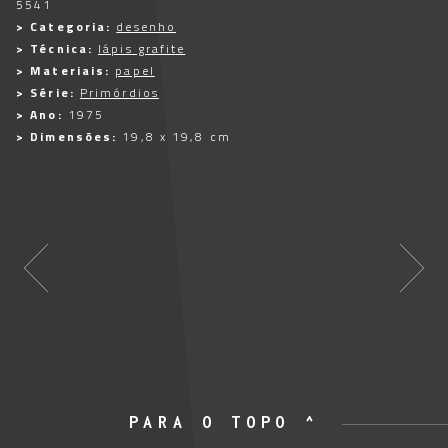
5541
> Categoria:
desenho
> Técnica:
lápis grafite
> Materiais:
papel
> Série:
Primórdios
> Ano:
1975
> Dimensões:
19,8 x 19,8 cm
PARA O TOPO ^