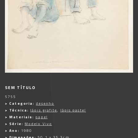
SEM TÍTULO
5755
> Categoria:
desenho
> Técnica:
lápis grafite
,
lápis pastel
> Materiais:
papel
> Série:
Modelo Vivo
> Ano:
1980
> Dimensões:
50,1 x 35,3cm