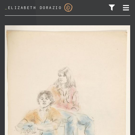
_
ELIZABETH DORAZIO
PESQUISAR POR: